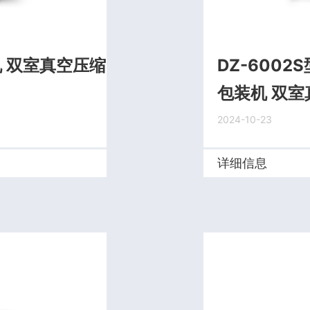
机 双室真空压缩
DZ-600
包装机 双
2024-10-23
详细信息