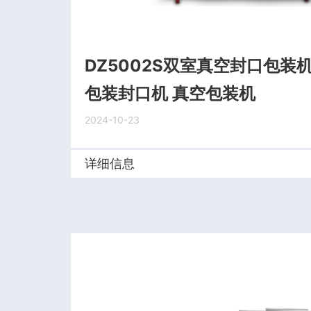
DZ5002S双室真空封口包装
包装封口机 真空包装机
2024-10-23
详细信息