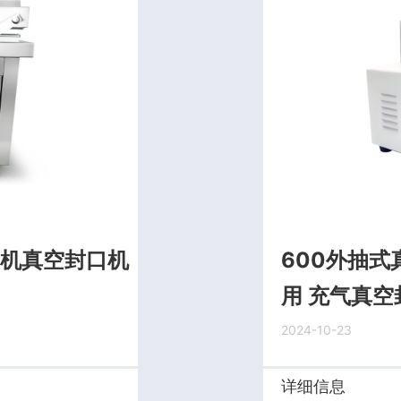
包装机真空封口机
600外抽式
用 充气真
2024-10-23
详细信息