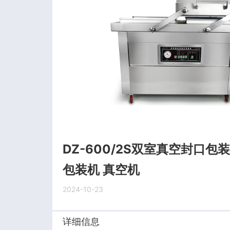
DZ-600/2S双室真空封口
包装机 真空机
2024-10-23
详细信息