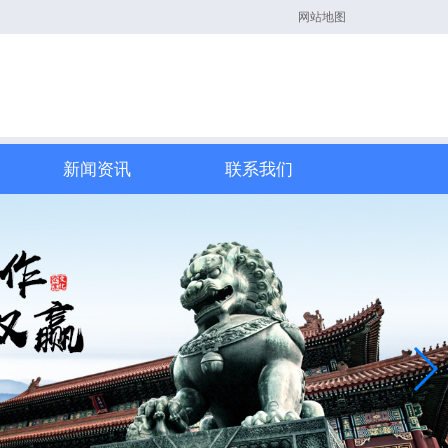
网站地图
新闻资讯
联系我们