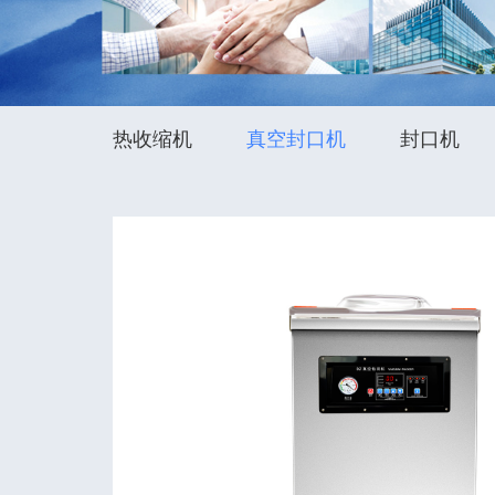
热收缩机
真空封口机
封口机