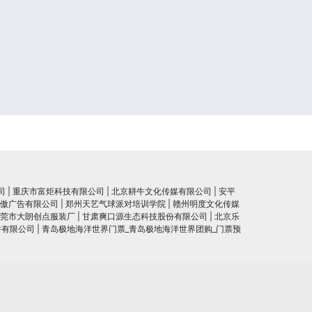
司
|
重庆市富炬科技有限公司
|
北京耕牛文化传媒有限公司
|
安平
傲广告有限公司
|
郑州天艺气球派对培训学院
|
赣州明度文化传媒
莞市大朗创点服装厂
|
甘肃爽口源生态科技股份有限公司
|
北京乐
件有限公司
|
青岛极地海洋世界门票_青岛极地海洋世界团购_门票预