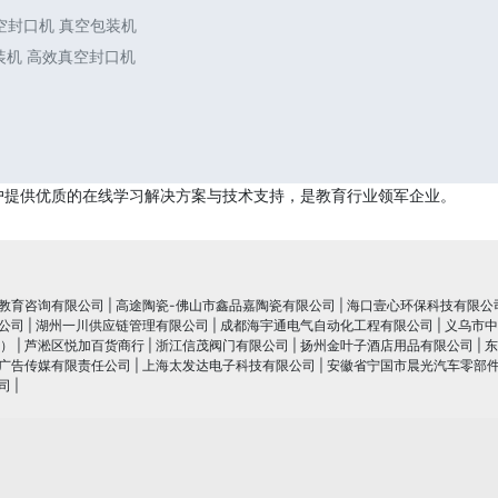
真空封口机 真空包装机
包装机 高效真空封口机
户提供优质的在线学习解决方案与技术支持，是教育行业领军企业。
教育咨询有限公司
|
高途陶瓷-佛山市鑫品嘉陶瓷有限公司
|
海口壹心环保科技有限公
公司
|
湖州一川供应链管理有限公司
|
成都海宇通电气自动化工程有限公司
|
义乌市中
）
|
芦淞区悦加百货商行
|
浙江信茂阀门有限公司
|
扬州金叶子酒店用品有限公司
|
东
广告传媒有限责任公司
|
上海太发达电子科技有限公司
|
安徽省宁国市晨光汽车零部
司
|