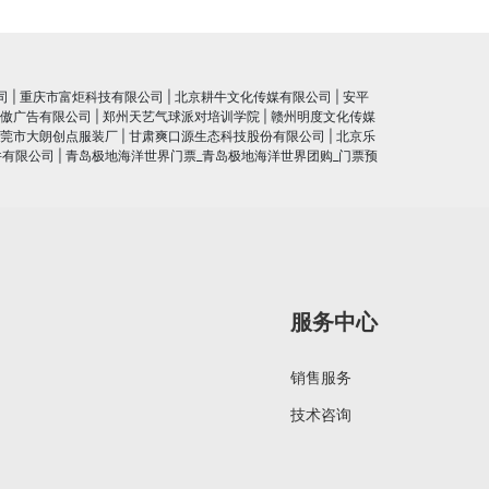
司
|
重庆市富炬科技有限公司
|
北京耕牛文化传媒有限公司
|
安平
傲广告有限公司
|
郑州天艺气球派对培训学院
|
赣州明度文化传媒
莞市大朗创点服装厂
|
甘肃爽口源生态科技股份有限公司
|
北京乐
件有限公司
|
青岛极地海洋世界门票_青岛极地海洋世界团购_门票预
服务中心
销售服务
技术咨询