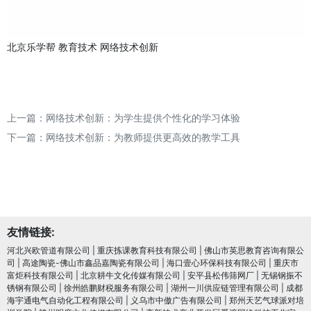
北京乐学帮
教育技术
网络技术创新
上一篇：
网络技术创新：为学生提供个性化的学习体验
下一篇：
网络技术创新：为教师提供更高效的教学工具
友情链接:
河北兴欧管道有限公司
|
重庆拣课教育科技有限公司
|
佛山市英思教育咨询有限公
司
|
高途陶瓷-佛山市鑫品嘉陶瓷有限公司
|
海口壹心环保科技有限公司
|
重庆市
富炬科技有限公司
|
北京耕牛文化传媒有限公司
|
安平县松伟筛网厂
|
无锡钢振不
锈钢有限公司
|
徐州皓鹏财税服务有限公司
|
湖州一川供应链管理有限公司
|
成都
海宇通电气自动化工程有限公司
|
义乌市中傲广告有限公司
|
郑州天艺气球派对培