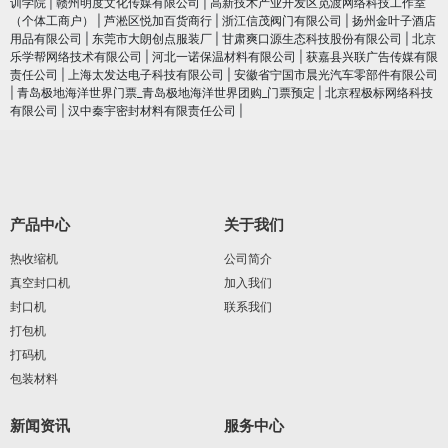
训学院
|
赣州明度文化传媒有限公司
|
高新技术产业开发区觅渡网络科技工作室
（个体工商户）
|
芦淞区悦加百货商行
|
浙江信茂阀门有限公司
|
扬州金叶子酒店
用品有限公司
|
东莞市大朗创点服装厂
|
甘肃爽口源生态科技股份有限公司
|
北京
乐学帮网络技术有限公司
|
河北一诺保温材料有限公司
|
获嘉县兴联广告传媒有限
责任公司
|
上海太发达电子科技有限公司
|
安徽省宁国市晨光汽车零部件有限公司
|
青岛极地海洋世界门票_青岛极地海洋世界团购_门票预定
|
北京程极标网络科技
有限公司
|
汉中秦宇密封材料有限责任公司
|
产品中心
关于我们
热收缩机
公司简介
真空封口机
加入我们
封口机
联系我们
打包机
打码机
包装材料
新闻资讯
服务中心