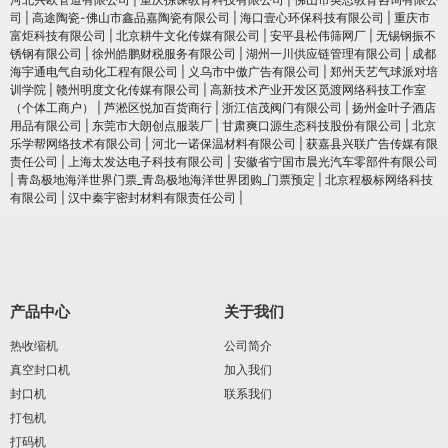
司
|
高途陶瓷-佛山市鑫品嘉陶瓷有限公司
|
海口壹心环保科技有限公司
|
重庆市
富炬科技有限公司
|
北京耕牛文化传媒有限公司
|
安平县松伟筛网厂
|
无锡钢振不
锈钢有限公司
|
徐州皓鹏财税服务有限公司
|
湖州一川供应链管理有限公司
|
成都
海宇通电气自动化工程有限公司
|
义乌市中傲广告有限公司
|
郑州天艺气球派对培
训学院
|
赣州明度文化传媒有限公司
|
高新技术产业开发区觅渡网络科技工作室
（个体工商户）
|
芦淞区悦加百货商行
|
浙江信茂阀门有限公司
|
扬州金叶子酒店
用品有限公司
|
东莞市大朗创点服装厂
|
甘肃爽口源生态科技股份有限公司
|
北京
乐学帮网络技术有限公司
|
河北一诺保温材料有限公司
|
获嘉县兴联广告传媒有限
责任公司
|
上海太发达电子科技有限公司
|
安徽省宁国市晨光汽车零部件有限公司
|
青岛极地海洋世界门票_青岛极地海洋世界团购_门票预定
|
北京程极标网络科技
有限公司
|
汉中秦宇密封材料有限责任公司
|
产品中心
关于我们
热收缩机
公司简介
真空封口机
加入我们
封口机
联系我们
打包机
打码机