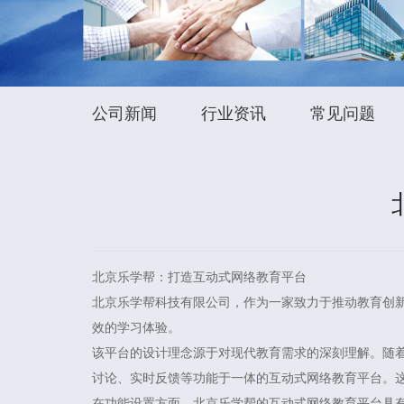
公司新闻
行业资讯
常见问题
北京乐学帮：打造互动式网络教育平台
北京乐学帮科技有限公司，作为一家致力于推动教育创
效的学习体验。
该平台的设计理念源于对现代教育需求的深刻理解。随
讨论、实时反馈等功能于一体的互动式网络教育平台。
在功能设置方面，北京乐学帮的互动式网络教育平台具