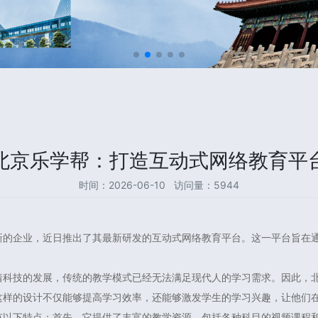
北京乐学帮：打造互动式网络教育平
时间：2026-06-10 访问量：5944
新的企业，近日推出了其最新研发的互动式网络教育平台。这一平台旨在
着科技的发展，传统的教学模式已经无法满足现代人的学习需求。因此，
这样的设计不仅能够提高学习效率，还能够激发学生的学习兴趣，让他们
有以下特点：首先，它提供了丰富的教学资源，包括各种科目的视频课程