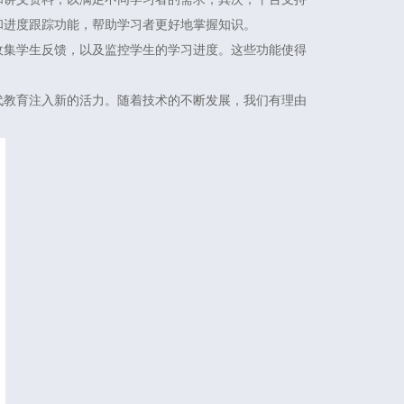
和进度跟踪功能，帮助学习者更好地掌握知识。
收集学生反馈，以及监控学生的学习进度。这些功能使得
代教育注入新的活力。随着技术的不断发展，我们有理由