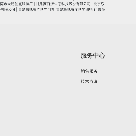
莞市大朗创点服装厂
|
甘肃爽口源生态科技股份有限公司
|
北京乐
件有限公司
|
青岛极地海洋世界门票_青岛极地海洋世界团购_门票预
服务中心
销售服务
技术咨询