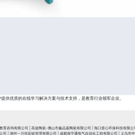
户提供优质的在线学习解决方案与技术支持，是教育行业领军企业。
教育咨询有限公司
|
高途陶瓷-佛山市鑫品嘉陶瓷有限公司
|
海口壹心环保科技有限公
公司
|
湖州一川供应链管理有限公司
|
成都海宇通电气自动化工程有限公司
|
义乌市中