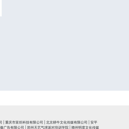
司
|
重庆市富炬科技有限公司
|
北京耕牛文化传媒有限公司
|
安平
傲广告有限公司
|
郑州天艺气球派对培训学院
|
赣州明度文化传媒