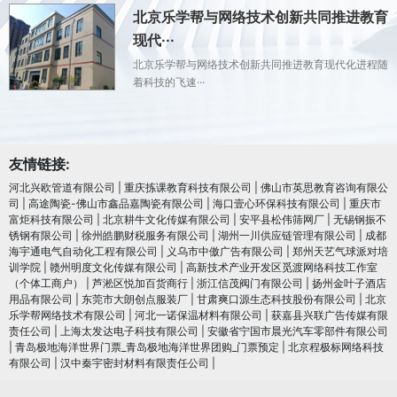
北京乐学帮与网络技术创新共同推进教育
现代···
北京乐学帮与网络技术创新共同推进教育现代化进程随
着科技的飞速···
友情链接:
河北兴欧管道有限公司
|
重庆拣课教育科技有限公司
|
佛山市英思教育咨询有限公
司
|
高途陶瓷-佛山市鑫品嘉陶瓷有限公司
|
海口壹心环保科技有限公司
|
重庆市
富炬科技有限公司
|
北京耕牛文化传媒有限公司
|
安平县松伟筛网厂
|
无锡钢振不
锈钢有限公司
|
徐州皓鹏财税服务有限公司
|
湖州一川供应链管理有限公司
|
成都
海宇通电气自动化工程有限公司
|
义乌市中傲广告有限公司
|
郑州天艺气球派对培
训学院
|
赣州明度文化传媒有限公司
|
高新技术产业开发区觅渡网络科技工作室
（个体工商户）
|
芦淞区悦加百货商行
|
浙江信茂阀门有限公司
|
扬州金叶子酒店
用品有限公司
|
东莞市大朗创点服装厂
|
甘肃爽口源生态科技股份有限公司
|
北京
乐学帮网络技术有限公司
|
河北一诺保温材料有限公司
|
获嘉县兴联广告传媒有限
责任公司
|
上海太发达电子科技有限公司
|
安徽省宁国市晨光汽车零部件有限公司
|
青岛极地海洋世界门票_青岛极地海洋世界团购_门票预定
|
北京程极标网络科技
有限公司
|
汉中秦宇密封材料有限责任公司
|