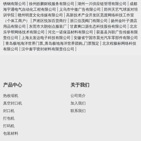
锈钢有限公司
|
徐州皓鹏财税服务有限公司
|
湖州一川供应链管理有限公司
|
成都
海宇通电气自动化工程有限公司
|
义乌市中傲广告有限公司
|
郑州天艺气球派对培
训学院
|
赣州明度文化传媒有限公司
|
高新技术产业开发区觅渡网络科技工作室
（个体工商户）
|
芦淞区悦加百货商行
|
浙江信茂阀门有限公司
|
扬州金叶子酒店
用品有限公司
|
东莞市大朗创点服装厂
|
甘肃爽口源生态科技股份有限公司
|
北京
乐学帮网络技术有限公司
|
河北一诺保温材料有限公司
|
获嘉县兴联广告传媒有限
责任公司
|
上海太发达电子科技有限公司
|
安徽省宁国市晨光汽车零部件有限公司
|
青岛极地海洋世界门票_青岛极地海洋世界团购_门票预定
|
北京程极标网络科技
有限公司
|
汉中秦宇密封材料有限责任公司
|
产品中心
关于我们
热收缩机
公司简介
真空封口机
加入我们
封口机
联系我们
打包机
打码机
包装材料