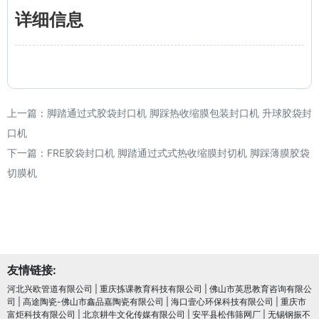
详细信息
上一篇：
脚踏通过式胶袋封口机 脚踩热收缩膜包装封口机 升球胶袋封
口机
下一篇：
FRE胶袋封口机 脚踏通过式式热收缩膜封切机 脚踩薄膜胶袋
切膜机
友情链接:
河北兴欧管道有限公司
|
重庆拣课教育科技有限公司
|
佛山市英思教育咨询有限公
司
|
高途陶瓷-佛山市鑫品嘉陶瓷有限公司
|
海口壹心环保科技有限公司
|
重庆市
富炬科技有限公司
|
北京耕牛文化传媒有限公司
|
安平县松伟筛网厂
|
无锡钢振不