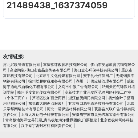
21489438_1637374059
友情链接:
河北兴欧管道有限公司
|
重庆拣课教育科技有限公司
|
佛山市英思教育咨询有限公
司
|
高途陶瓷-佛山市鑫品嘉陶瓷有限公司
|
海口壹心环保科技有限公司
|
重庆市
富炬科技有限公司
|
北京耕牛文化传媒有限公司
|
安平县松伟筛网厂
|
无锡钢振不
锈钢有限公司
|
徐州皓鹏财税服务有限公司
|
湖州一川供应链管理有限公司
|
成都
海宇通电气自动化工程有限公司
|
义乌市中傲广告有限公司
|
郑州天艺气球派对培
训学院
|
赣州明度文化传媒有限公司
|
高新技术产业开发区觅渡网络科技工作室
（个体工商户）
|
芦淞区悦加百货商行
|
浙江信茂阀门有限公司
|
扬州金叶子酒店
用品有限公司
|
东莞市大朗创点服装厂
|
甘肃爽口源生态科技股份有限公司
|
北京
乐学帮网络技术有限公司
|
河北一诺保温材料有限公司
|
获嘉县兴联广告传媒有限
责任公司
|
上海太发达电子科技有限公司
|
安徽省宁国市晨光汽车零部件有限公司
|
青岛极地海洋世界门票_青岛极地海洋世界团购_门票预定
|
北京程极标网络科技
有限公司
|
汉中秦宇密封材料有限责任公司
|