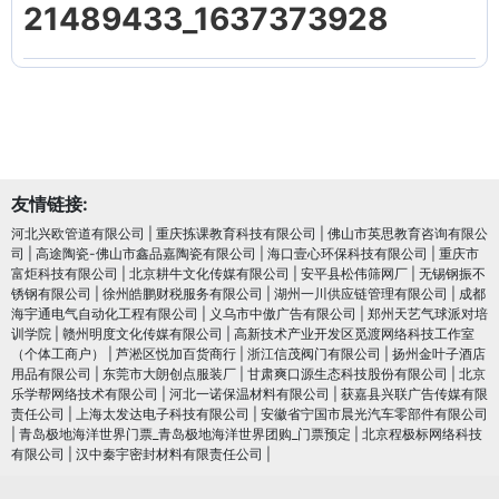
21489433_1637373928
友情链接:
河北兴欧管道有限公司
|
重庆拣课教育科技有限公司
|
佛山市英思教育咨询有限公
司
|
高途陶瓷-佛山市鑫品嘉陶瓷有限公司
|
海口壹心环保科技有限公司
|
重庆市
富炬科技有限公司
|
北京耕牛文化传媒有限公司
|
安平县松伟筛网厂
|
无锡钢振不
锈钢有限公司
|
徐州皓鹏财税服务有限公司
|
湖州一川供应链管理有限公司
|
成都
海宇通电气自动化工程有限公司
|
义乌市中傲广告有限公司
|
郑州天艺气球派对培
训学院
|
赣州明度文化传媒有限公司
|
高新技术产业开发区觅渡网络科技工作室
（个体工商户）
|
芦淞区悦加百货商行
|
浙江信茂阀门有限公司
|
扬州金叶子酒店
用品有限公司
|
东莞市大朗创点服装厂
|
甘肃爽口源生态科技股份有限公司
|
北京
乐学帮网络技术有限公司
|
河北一诺保温材料有限公司
|
获嘉县兴联广告传媒有限
责任公司
|
上海太发达电子科技有限公司
|
安徽省宁国市晨光汽车零部件有限公司
|
青岛极地海洋世界门票_青岛极地海洋世界团购_门票预定
|
北京程极标网络科技
有限公司
|
汉中秦宇密封材料有限责任公司
|